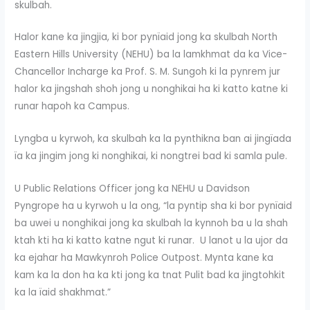
skulbah.
Halor kane ka jingjia, ki bor pynïaid jong ka skulbah North
Eastern Hills University (NEHU) ba la lamkhmat da ka Vice-
Chancellor Incharge ka Prof. S. M. Sungoh ki la pynrem jur
halor ka jingshah shoh jong u nonghikai ha ki katto katne ki
runar hapoh ka Campus.
Lyngba u kyrwoh, ka skulbah ka la pynthikna ban ai jingïada
ïa ka jingim jong ki nonghikai, ki nongtrei bad ki samla pule.
U Public Relations Officer jong ka NEHU u Davidson
Pyngrope ha u kyrwoh u la ong, “la pyntip sha ki bor pynïaid
ba uwei u nonghikai jong ka skulbah la kynnoh ba u la shah
ktah kti ha ki katto katne ngut ki runar. U lanot u la ujor da
ka ejahar ha Mawkynroh Police Outpost. Mynta kane ka
kam ka la don ha ka kti jong ka tnat Pulit bad ka jingtohkit
ka la ïaid shakhmat.”