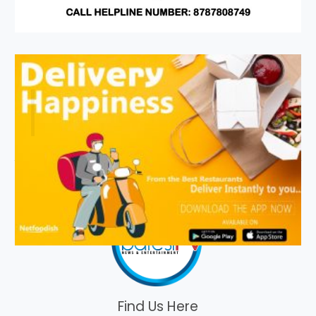
Find Us Here