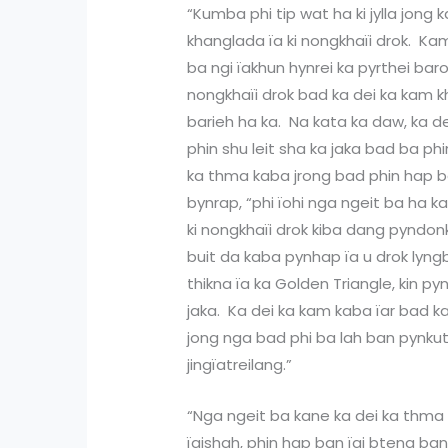
“Kumba phi tip wat ha ki jylla jong 
khanglada ïa ki nongkhaïi drok. 
ba ngi ïakhun hynrei ka pyrthei baro
nongkhaïi drok bad ka dei ka kam k
barieh ha ka. Na kata ka daw, ka 
phin shu leit sha ka jaka bad ba ph
ka thma kaba jrong bad phin hap b
bynrap, “phi ïohi nga ngeit ba ha 
ki nongkhaïi drok kiba dang pyndonka
buit da kaba pynhap ïa u drok lyngb
thikna ïa ka Golden Triangle, kin p
jaka. Ka dei ka kam kaba ïar bad k
jong nga bad phi ba lah ban pynkut
jingïatreilang.”
“Nga ngeit ba kane ka dei ka thma 
ïaishah, phin hap ban ïai bteng ba