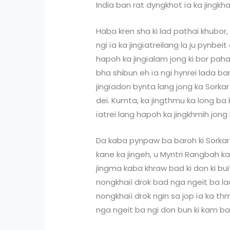
India ban rat dyngkhot ïa ka jingkhaï
Haba kren sha ki lad pathai khubor, 
ngi ïa ka jingïatreilang la ju pynbeit d
hapoh ka jingïalam jong ki bor pah
bha shibun eh ïa ngi hynrei lada baroh 
jingïadon bynta lang jong ka Sorka
dei. Kumta, ka jingthmu ka long ba
ïatrei lang hapoh ka jingkhmih jong 
Da kaba pynpaw ba baroh ki Sorkar 
kane ka jingeh, u Myntri Rangbah ka 
jingma kaba khraw bad ki don ki bu
nongkhaïi drok bad nga ngeit ba lad
nongkhaïi drok ngin sa jop ïa ka thm
nga ngeit ba ngi don bun ki kam ban