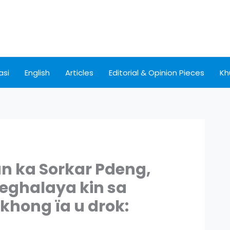
asi
English
Articles
Editorial & Opinion Pieces
Kh
an ka Sorkar Pdeng,
eghalaya kin sa
khong ïa u drok: