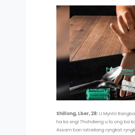
Shillong, Lber, 28:
U Myntri Rangba
ha ka sngi Thohdieng u la ong ba 
Assam ban ïatreilang ryngkat ryngk