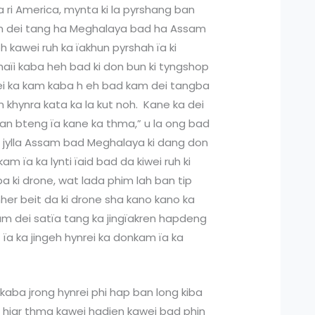
ka ri America, mynta ki la pyrshang ban
Kam dei tang ha Meghalaya bad ha Assam
h kawei ruh ka ïakhun pyrshah ïa ki
haïi kaba heh bad ki don bun ki tyngshop
dei ka kam kaba h eh bad kam dei tangba
in khynra kata ka la kut noh. Kane ka dei
an bteng ïa kane ka thma,” u la ong bad
ka jylla Assam bad Meghalaya ki dang don
m ïa ka lynti ïaid bad da kiwei ruh ki
a ki drone, wat lada phim lah ban tip
ynher beit da ki drone sha kano kano ka
am dei satïa tang ka jingïakren hapdeng
 ïa ka jingeh hynrei ka donkam ïa ka
kaba jrong hynrei phi hap ban long kiba
n hiar thma kawei hadien kawei bad phin