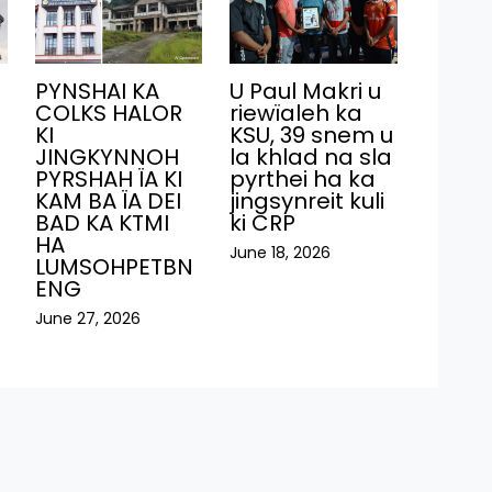
PYNSHAI KA
U Paul Makri u
COLKS HALOR
riewïaleh ka
KI
KSU, 39 snem u
JINGKYNNOH
la khlad na sla
PYRSHAH ÏA KI
pyrthei ha ka
KAM BA ÏA DEI
jingsynreit kuli
BAD KA KTMI
ki CRP
HA
June 18, 2026
LUMSOHPETBN
ENG
June 27, 2026