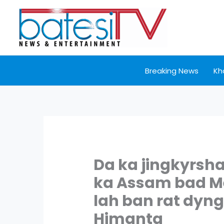
Skip
to
content
Breaking News
Kh
Da ka jingkyrsh
ka Assam bad M
lah ban rat dyng
Himanta