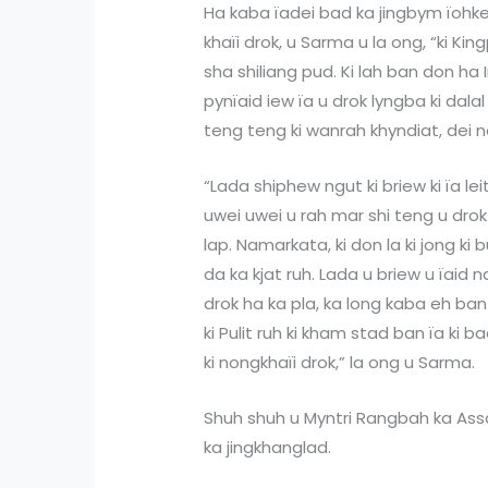
Ha kaba ïadei bad ka jingbym ïohkem
khaïi drok, u Sarma u la ong, “ki Ki
sha shiliang pud. Ki lah ban don ha
pynïaid iew ïa u drok lyngba ki dal
teng teng ki wanrah khyndiat, dei n
“Lada shiphew ngut ki briew ki ïa lei
uwei uwei u rah mar shi teng u drok
lap. Namarkata, ki don la ki jong ki 
da ka kjat ruh. Lada u briew u ïaid 
drok ha ka pla, ka long kaba eh ban l
ki Pulit ruh ki kham stad ban ïa ki 
ki nongkhaïi drok,” la ong u Sarma.
Shuh shuh u Myntri Rangbah ka Ass
ka jingkhanglad.