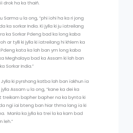
i drok ha ka thaiñ.
u Sarma u la ong, “phi ïohi ha ka ri jong
a ka sorkar India. Ki jylla ki ju ïatreilang
ara ka Sorkar Pdeng bad ka long kaba
ar tylli ki jylla ki ïatreilang hi khlem ka
r Pdeng kata ka lah ban ym long kaba
 ka Meghalaya bad ka Assam ki lah ban
ka Sorkar India.”
Jylla ki pyrshang katba lah ban ïakhun ïa
jylla Assam u la ong, “kane ka dei ka
it treikam bapher bapher na ka bynta ki
a ngi ïai bteng ban hiar thma lang ïa ki
a. Manla ka jylla ka trei la ka kam bad
 leh.”