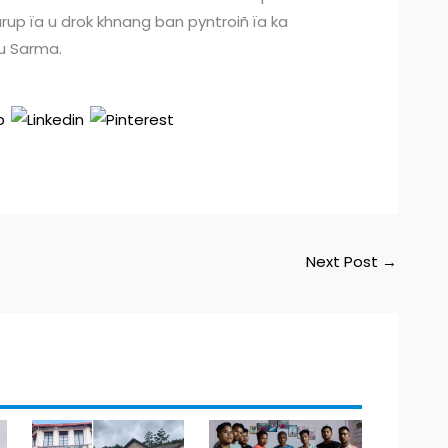
urup ïa u drok khnang ban pyntroiñ ïa ka
 u Sarma.
Next Post
→