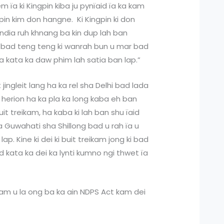
 ïa ki Kingpin kiba ju pynïaid ïa ka kam
ngpin kim don hangne. Ki Kingpin ki don
 India ruh khnang ba kin dup lah ban
al bad teng teng ki wanrah bun u mar bad
a kata ka daw phim lah satia ban lap.”
t jingleit lang ha ka rel sha Delhi bad lada
 herion ha ka pla ka long kaba eh ban
buit treikam, ha kaba ki lah ban shu ïaid
na Guwahati sha Shillong bad u rah ïa u
ap. Kine ki dei ki buit treikam jong ki bad
bad kata ka dei ka lynti kumno ngi thwet ïa
am u la ong ba ka ain NDPS Act kam dei