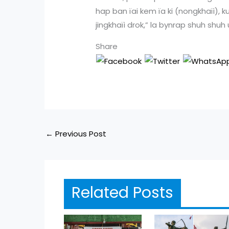
hap ban ïai kem ïa ki (nongkhaïi), k
jingkhaïi drok,” la bynrap shuh shuh
Share
←
Previous Post
Related Posts